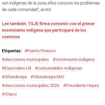
son indígenas de la zona, ellos conocen los problemas
de cada comunidad”, acotó.
Leé también: TSJE firma convenio con el primer
movimiento indígena que participará de los
comicios
Etiquetas:
#
Puerto Pinasco
#
elecciones municipales
#
movimiento indígena
#
Especiales LN
#
comunidades indígenas
#
Oñondivepa
#
Oñondivepa-MIO
#
elecciones municipales 2026
#
Presidente Hayes
#
Chaco