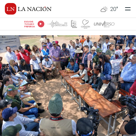
20
°
ESCUCHÁ
TU RADIO
PREFERIDA