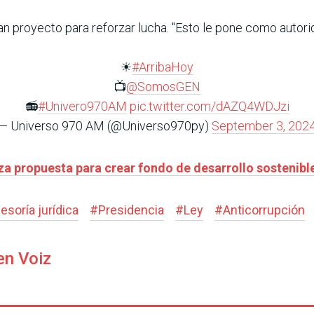
n proyecto para reforzar lucha. "Esto le pone como autorida
☀
#ArribaHoy
📺
@SomosGEN
📻
#Univero970AM
pic.twitter.com/dAZQ4WDJzi
— Universo 970 AM (@Universo970py)
September 3, 202
nza propuesta para crear fondo de desarrollo sostenib
esoría jurídica
#
Presidencia
#
Ley
#
Anticorrupción
en Voiz