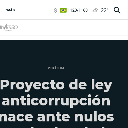
1120
/
1160
22
°
3,6
/
3,9
:MÁS
6850
/
7200
5920
/
5970
POLÍTICA
Proyecto de ley
anticorrupción
nace ante nulos