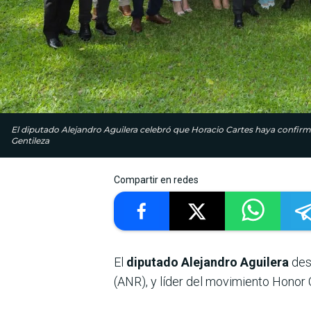
El diputado Alejandro Aguilera celebró que Horacio Cartes haya confi
Gentileza
Compartir en redes
El
diputado Alejandro Aguilera
dest
(ANR), y líder del movimiento Honor C