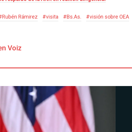
#
Rubén Rámirez
#
visita
#
Bs.As.
#
visión sobre OEA
en Voiz