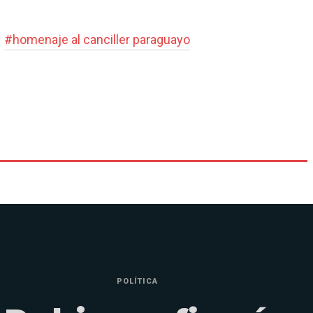
#
homenaje al canciller paraguayo
POLÍTICA