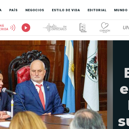
A
PAÍS
NEGOCIOS
ESTILO DE VIDA
EDITORIAL
MUNDO
HÁ
ERIDA
e
s