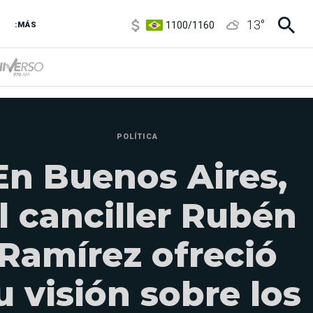
1100
/
1160
13
°
3,8
/
4
:MÁS
6850
/
7200
5900
/
5960
POLÍTICA
En Buenos Aires,
l canciller Rubén
Ramírez ofreció
u visión sobre los