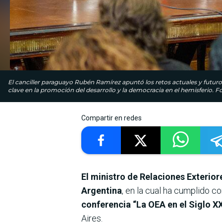
El canciller paraguayo Rubén Ramírez apuntó los retos actuales y futur
clave en la promoción del desarrollo y la democracia en el hemisferio. Fo
Compartir en redes
El ministro de Relaciones Exterio
Argentina
, en la cual ha cumplido c
conferencia “La OEA en el Siglo XX
Aires.