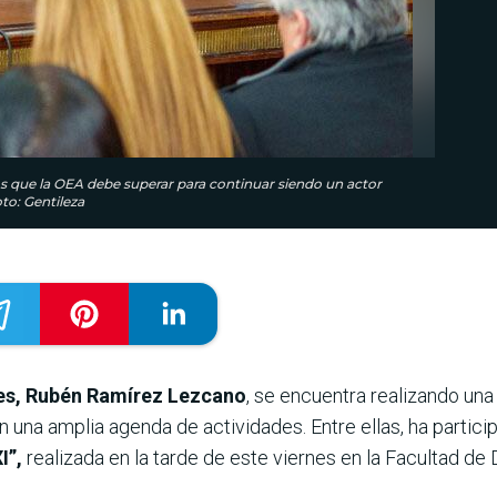
os que la OEA debe superar para continuar siendo un actor
to: Gentileza
res, Rubén Ramírez Lezcano
, se encuentra realizando un
on una amplia agenda de actividades. Entre ellas, ha parti
I”,
realizada en la tarde de este viernes en la Facultad d