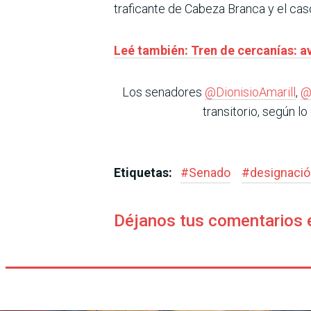
traficante de Cabeza Branca y el cas
Leé también: Tren de cercanías: a
Los senadores
@DionisioAmarill
,
@
transitorio, según l
Etiquetas:
#
Senado
#
designaci
Déjanos tus comentarios 