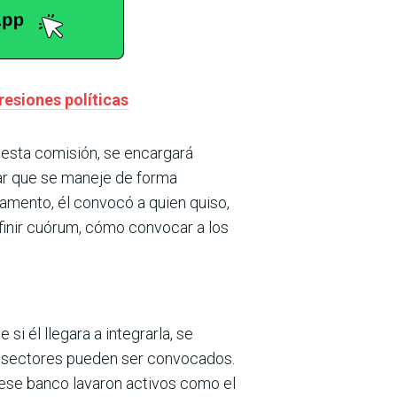
resiones políticas
 esta comisión, se encar­gará
itar que se maneje de forma
lamento, él convocó a quien quiso,
efinir cuórum, cómo convocar a los
si él llegara a inte­grarla, se
s sectores pue­den ser convocados.
 ese banco lavaron activos como el