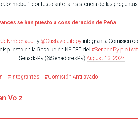
o Conmebol”, contestó ante la insistencia de las pre­gunta
vances se han puesto a consideración de Peña
ColymSenador
y
@Gustavoleitepy
integran la Comisión co
o dispuesto en la Resolución Nº 535 del
#SenadoPy
pic.tw
— SenadoPy (@SenadoresPy)
August 13, 2024
ón
#
integrantes
#
Comisión Antilavado
en Voiz