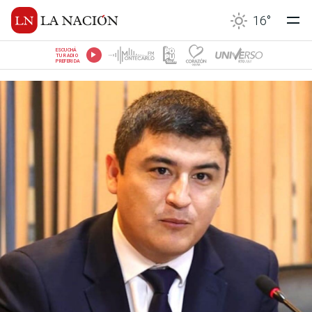
16
°
ESCUCHÁ
TU RADIO
PREFERIDA