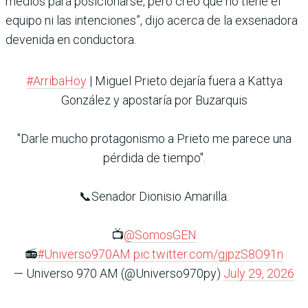
medios para posicionarse, pero creo que no tiene el
equipo ni las intenciones”, dijo acerca de la exsenadora
devenida en conductora.
#ArribaHoy
| Miguel Prieto dejaría fuera a Kattya
González y apostaría por Buzarquis
"Darle mucho protagonismo a Prieto me parece una
pérdida de tiempo".
📞Senador Dionisio Amarilla.
📺
@SomosGEN
📻
#Universo970AM
pic.twitter.com/gjpzS8O91n
— Universo 970 AM (@Universo970py)
July 29, 2026