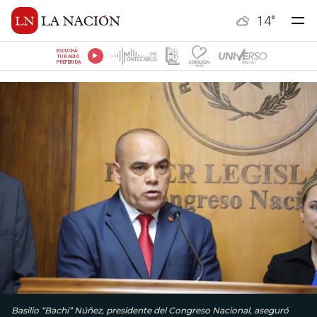
14
°
ESCUCHÁ
TU RADIO
PREFERIDA
Basilio “Bachi” Núñez, presidente del Congreso Nacional, aseguró