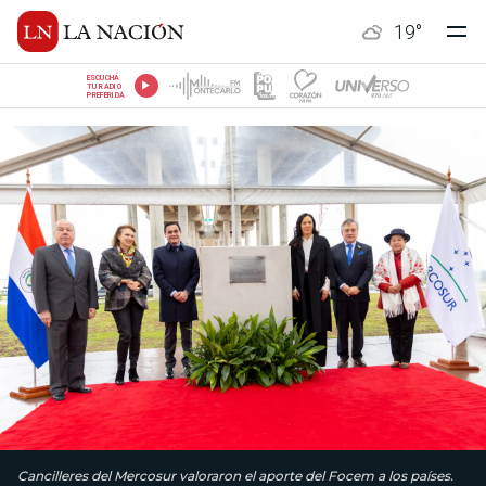
19
°
ESCUCHÁ
TU RADIO
PREFERIDA
Cancilleres del Mercosur valoraron el aporte del Focem a los países.