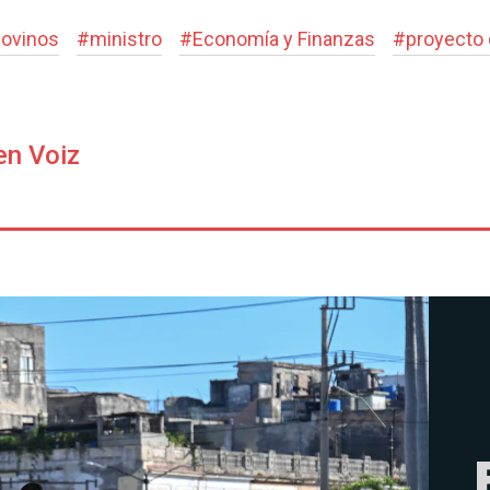
dovinos
#
ministro
#
Economía y Finanzas
#
proyecto d
en Voiz