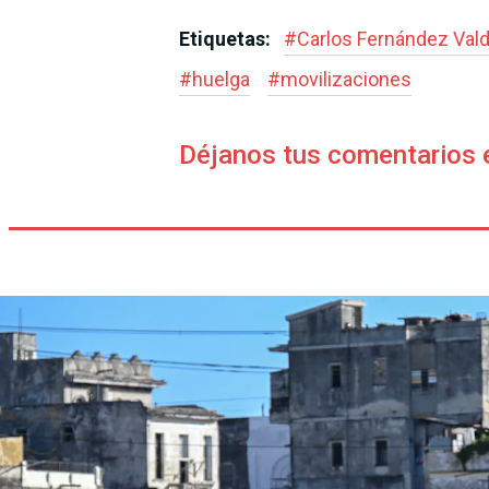
Etiquetas:
#
Carlos Fernández Val
#
huelga
#
movilizaciones
Déjanos tus comentarios 