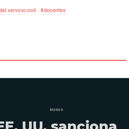
el servicio civil
#
docentes
MUNDO
EE. UU. sanciona