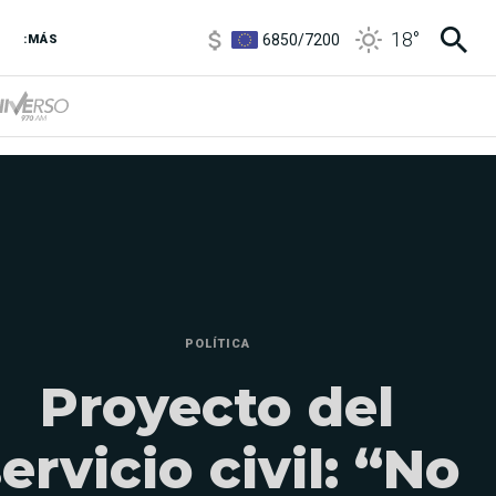
6850
/
7200
18
°
5900
/
5960
:MÁS
POLÍTICA
Proyecto del
ervicio civil: “No