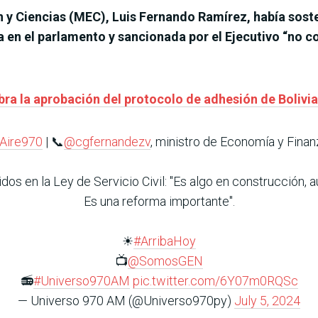
n y Ciencias (MEC), Luis Fernando Ramírez, había sost
 en el parlamento y sancionada por el Ejecutivo “no c
bra la aprobación del protocolo de adhesión de Bolivi
Aire970
| 📞
@cgfernandezv
, ministro de Economía y Finan
dos en la Ley de Servicio Civil: "Es algo en construcción, 
Es una reforma importante".
☀
#ArribaHoy
📺
@SomosGEN
📻
#Universo970AM
pic.twitter.com/6Y07m0RQSc
— Universo 970 AM (@Universo970py)
July 5, 2024