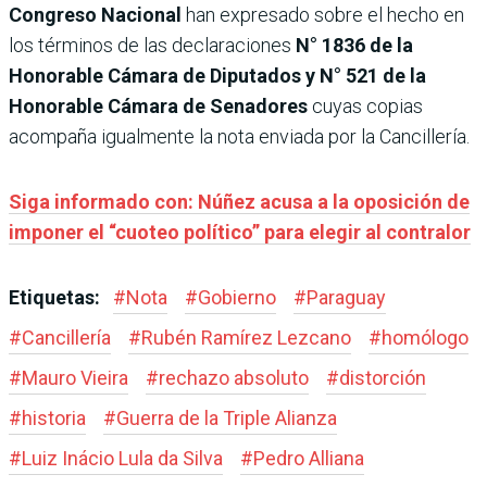
Congreso Nacional
han expresado sobre el hecho en
los términos de las declaraciones
N° 1836 de la
Honorable Cámara de Diputados y N° 521 de la
Honorable Cámara de Senadores
cuyas copias
acompaña igualmente la nota enviada por la Cancillería.
Siga informado con: Núñez acusa a la oposición de
imponer el “cuoteo político” para elegir al contralor
Etiquetas:
#
Nota
#
Gobierno
#
Paraguay
#
Cancillería
#
Rubén Ramírez Lezcano
#
homólogo
#
Mauro Vieira
#
rechazo absoluto
#
distorción
#
historia
#
Guerra de la Triple Alianza
#
Luiz Inácio Lula da Silva
#
Pedro Alliana