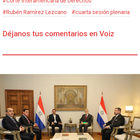
#
Corte Interamericana de Derechos
#
Rubén Ramírez Lezcano
#
cuarta sesión plenaria
Déjanos tus comentarios en Voiz