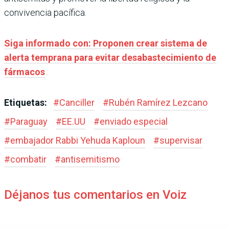
convivencia pacífica.
Siga informado con: Proponen crear sistema de
alerta temprana para evitar desabastecimiento de
fármacos
Etiquetas:
#
Canciller
#
Rubén Ramírez Lezcano
#
Paraguay
#
EE.UU
#
enviado especial
#
embajador Rabbi Yehuda Kaploun
#
supervisar
#
combatir
#
antisemitismo
Déjanos tus comentarios en Voiz