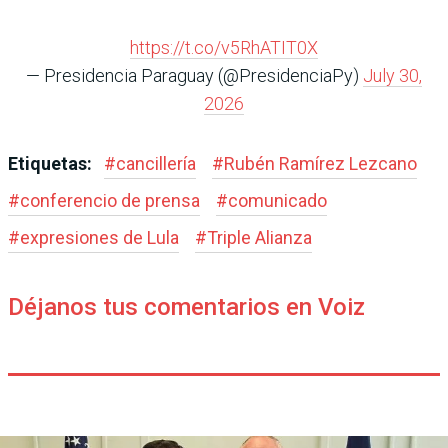
https://t.co/v5RhATIT0X
— Presidencia Paraguay (@PresidenciaPy)
July 30,
2026
Etiquetas:
#
cancillería
#
Rubén Ramírez Lezcano
#
conferencio de prensa
#
comunicado
#
expresiones de Lula
#
Triple Alianza
Déjanos tus comentarios en Voiz