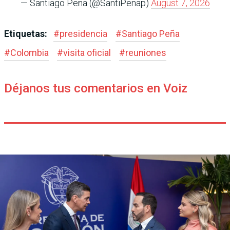
— Santiago Peña (@SantiPenap)
August 7, 2026
Etiquetas:
#
presidencia
#
Santiago Peña
#
Colombia
#
visita oficial
#
reuniones
Déjanos tus comentarios en Voiz