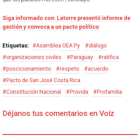
Siga informado con: Latorre presentó informe de
gestión y convoca a un pacto político
Etiquetas:
#
Asamblea OEA Py
#
diálogo
#
organizaciones civiles
#
Paraguay
#
ratifica
#
poscicionamiento
#
respeto
#
acuerdo
#
Pacto de San José Costa Rica
#
Constitución Nacional
#
Provida
#
Profamilia
Déjanos tus comentarios en Voiz