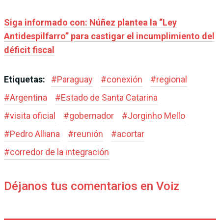
Siga informado con: Núñez plantea la “Ley
Antidespilfarro” para castigar el incumplimiento del
déficit fiscal
Etiquetas:
#
Paraguay
#
conexión
#
regional
#
Argentina
#
Estado de Santa Catarina
#
visita oficial
#
gobernador
#
Jorginho Mello
#
Pedro Alliana
#
reunión
#
acortar
#
corredor de la integración
Déjanos tus comentarios en Voiz