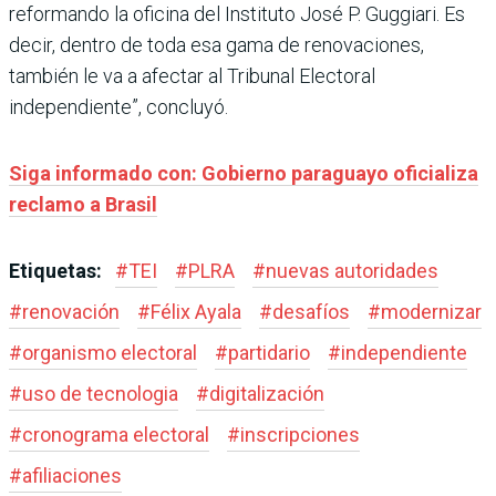
reformando la oficina del Instituto José P. Guggiari. Es
decir, dentro de toda esa gama de renovaciones,
también le va a afectar al Tribunal Electoral
independiente”, concluyó.
Siga informado con: Gobierno paraguayo oficializa
reclamo a Brasil
Etiquetas:
#
TEI
#
PLRA
#
nuevas autoridades
#
renovación
#
Félix Ayala
#
desafíos
#
modernizar
#
organismo electoral
#
partidario
#
independiente
#
uso de tecnologia
#
digitalización
#
cronograma electoral
#
inscripciones
#
afiliaciones