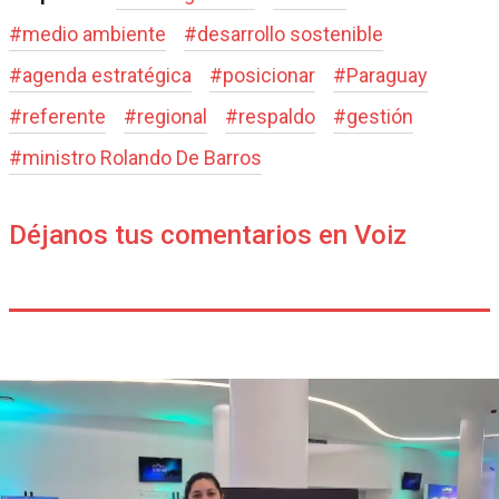
#
medio ambiente
#
desarrollo sostenible
#
agenda estratégica
#
posicionar
#
Paraguay
#
referente
#
regional
#
respaldo
#
gestión
#
ministro Rolando De Barros
Déjanos tus comentarios en Voiz