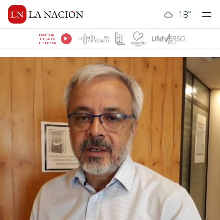
18
°
ESCUCHÁ
TU RADIO
PREFERIDA