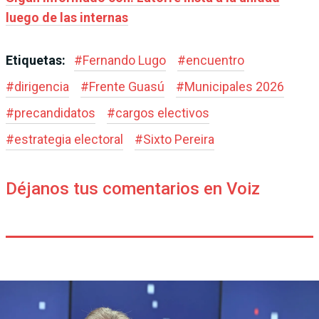
luego de las internas
Etiquetas:
#
Fernando Lugo
#
encuentro
#
dirigencia
#
Frente Guasú
#
Municipales 2026
#
precandidatos
#
cargos electivos
#
estrategia electoral
#
Sixto Pereira
Déjanos tus comentarios en Voiz