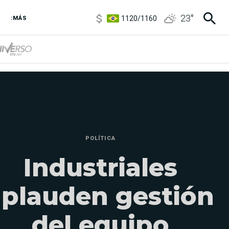
1120
/
1160
23
°
:MÁS
3,6
/
3,9
6850
/
7200
5920
/
5970
POLÍTICA
Industriales
aplauden gestión
del equipo