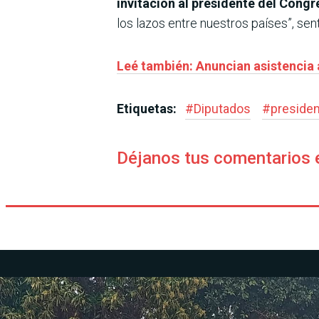
invitación al presidente del Congr
los lazos entre nuestros países”, sen
Leé también: Anuncian asistencia
Etiquetas:
#
Diputados
#
preside
Déjanos tus comentarios 