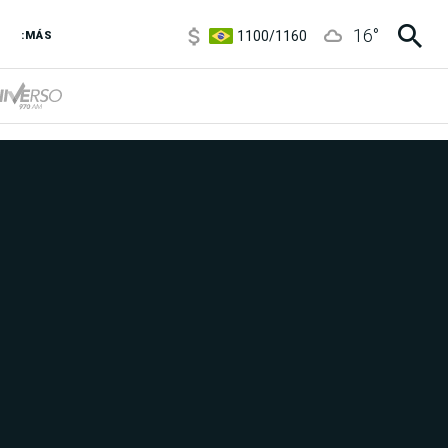
1100
/
1160
16
°
3,8
/
4
:MÁS
6850
/
7200
5900
/
5960