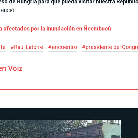
eso de Hungría para que pueda visitar nuestra Repúblic
tenció.
 a afectados por la inundación en Ñeembucú
nte
#
Raúl Latorre
#
encuentro
#
presidente del Congr
en Voiz