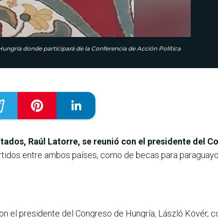
Hungría donde participará de la Conferencia de Acción Política
tados, Raúl Latorre, se reunió con el presidente del 
tidos entre ambos países, como de becas para paraguayos 
con el presidente del Congreso de Hungría, László Kövér,