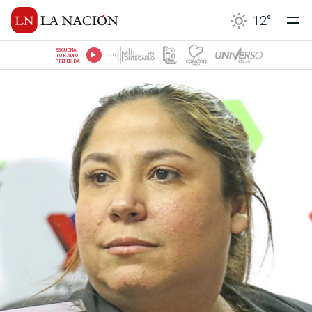
12
°
ESCUCHÁ
TU RADIO
PREFERIDA