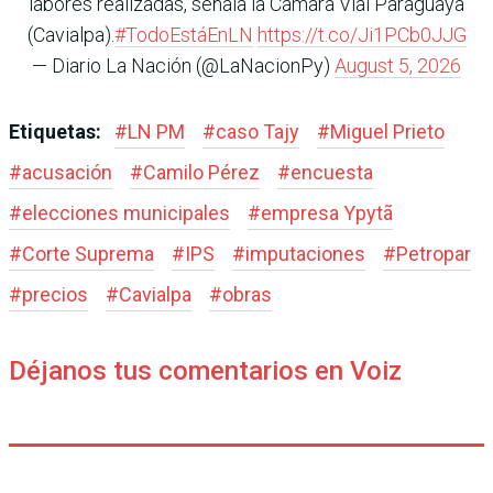
labores realizadas, señala la Cámara Vial Paraguaya
(Cavialpa).
#TodoEstáEnLN
https://t.co/Ji1PCb0JJG
— Diario La Nación (@LaNacionPy)
August 5, 2026
Etiquetas:
#
LN PM
#
caso Tajy
#
Miguel Prieto
#
acusación
#
Camilo Pérez
#
encuesta
#
elecciones municipales
#
empresa Ypytã
#
Corte Suprema
#
IPS
#
imputaciones
#
Petropar
#
precios
#
Cavialpa
#
obras
Déjanos tus comentarios en Voiz