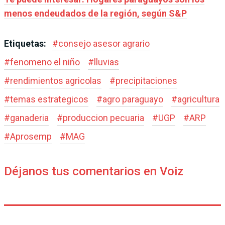
menos endeudados de la región, según S&P
Etiquetas:
#
consejo asesor agrario
#
fenomeno el niño
#
lluvias
#
rendimientos agricolas
#
precipitaciones
#
temas estrategicos
#
agro paraguayo
#
agricultura
#
ganaderia
#
produccion pecuaria
#
UGP
#
ARP
#
Aprosemp
#
MAG
Déjanos tus comentarios en Voiz