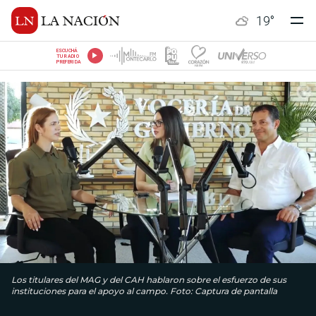
19
°
ESCUCHÁ
TU RADIO
PREFERIDA
Los titulares del MAG y del CAH hablaron sobre el esfuerzo de sus
instituciones para el apoyo al campo. Foto: Captura de pantalla