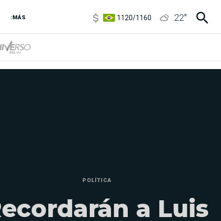
1120
/
1160
22
°
3,6
/
3,9
:MÁS
6850
/
7200
5920
/
5970
POLÍTICA
ecordarán a Luis