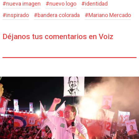
#
nueva imagen
#
nuevo logo
#
identidad
#
inspirado
#
bandera colorada
#
Mariano Mercado
Déjanos tus comentarios en Voiz