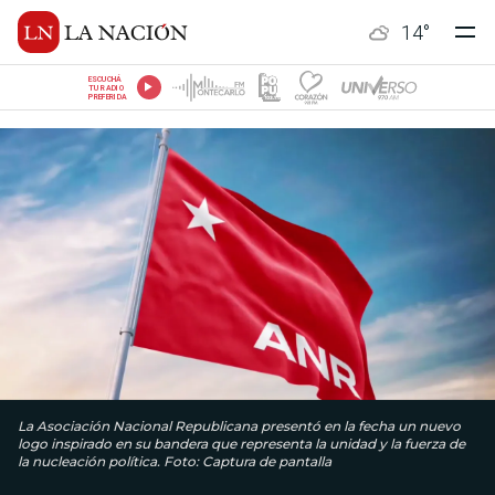
14
°
ESCUCHÁ
TU RADIO
PREFERIDA
La Asociación Nacional Republicana presentó en la fecha un nuevo
logo inspirado en su bandera que representa la unidad y la fuerza de
la nucleación política. Foto: Captura de pantalla