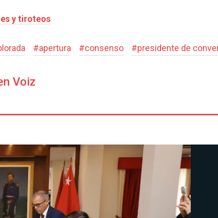
es y tiroteos
lorada
#
apertura
#
consenso
#
presidente de conve
en Voiz