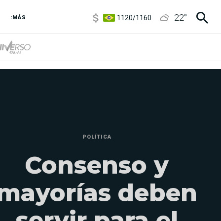
1120
/
1160
22
°
3,6
/
3,9
:MÁS
6850
/
7200
5920
/
5970
POLÍTICA
Consenso y
mayorías deben
servir para el