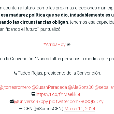
 apuntan a futuro, como las próximas elecciones municipal
 esa madurez política que se dio, indudablemente es 
uando las circunstancias obligan
, tenemos esa capacidad
anificando el futuro”, puntualizó.
#ArribaHoy
☀
 en la Convención: "Nunca faltan personas o medios que pr
📞Tadeo Rojas, presidente de la Convención.
@jtorresromero
@SusanParadeda
@AleGonz00
@seballa
💻
https://t.co/fYMaekk5tL
📻
@Universo970py
pic.twitter.com/BO8QIxDYyl
— GEN (@SomosGEN)
March 11, 2024