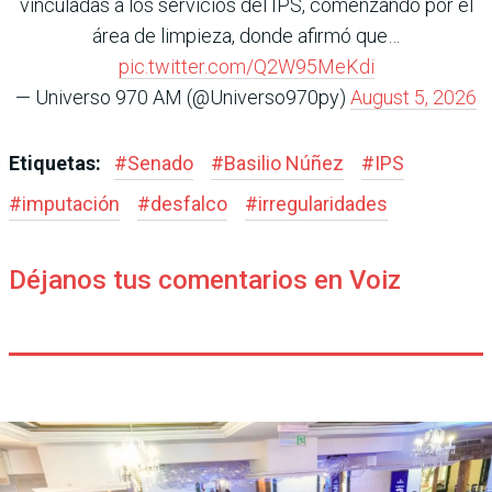
vinculadas a los servicios del IPS, comenzando por el
área de limpieza, donde afirmó que…
pic.twitter.com/Q2W95MeKdi
— Universo 970 AM (@Universo970py)
August 5, 2026
Etiquetas:
#
Senado
#
Basilio Núñez
#
IPS
#
imputación
#
desfalco
#
irregularidades
Déjanos tus comentarios en Voiz