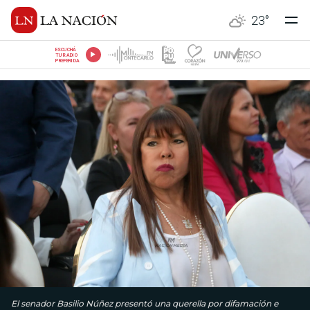
23
°
ESCUCHÁ
TU RADIO
PREFERIDA
El senador Basilio Núñez presentó una querella por difamación e