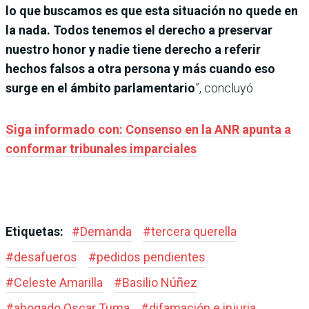
lo que buscamos es que esta situación no quede en
la nada. Todos tenemos el derecho a preservar
nuestro honor y nadie tiene derecho a referir
hechos falsos a otra persona y más cuando eso
surge en el ámbito parlamentario
”, concluyó.
Siga informado con: Consenso en la ANR apunta a
conformar tribunales imparciales
Etiquetas:
#
Demanda
#
tercera querella
#
desafueros
#
pedidos pendientes
#
Celeste Amarilla
#
Basilio Núñez
#
abogado Oscar Tuma
#
difamación e injuria