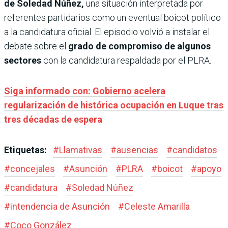
de Soledad Núñez,
una situación interpretada por
referentes partidarios como un eventual boicot político
a la candidatura oficial. El episodio volvió a instalar el
debate sobre el
grado de compromiso de algunos
sectores
con la candidatura respaldada por el PLRA.
Siga informado con: Gobierno acelera
regularización de histórica ocupación en Luque tras
tres décadas de espera
Etiquetas:
#
Llamativas
#
ausencias
#
candidatos
#
concejales
#
Asunción
#
PLRA
#
boicot
#
apoyo
#
candidatura
#
Soledad Núñez
#
intendencia de Asunción
#
Celeste Amarilla
#
Coco González