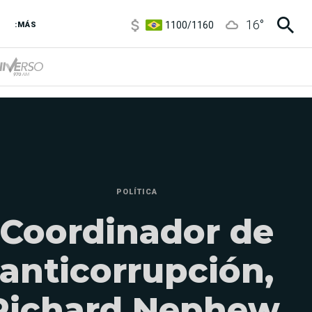
1100
/
1160
16
°
3,8
/
4
:MÁS
6850
/
7200
5900
/
5960
POLÍTICA
Coordinador de
anticorrupción,
Richard Nephew,