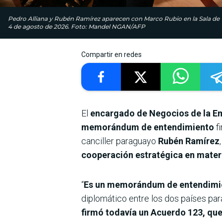
Pedro Alliana y Rubén Ramírez aparecen con Marco Rubio en la Sala de 
4 de agosto de 2026. Foto: Mandel NGAN/AFP
Compartir en redes
El
encargado de Negocios de la Em
memorándum de entendimiento
fi
canciller paraguayo
Rubén Ramírez
cooperación estratégica en materia
“
Es un memorándum de entendimient
diplomático entre los dos países pa
firmó todavía un Acuerdo 123, que 