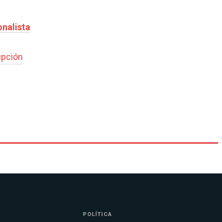
onalista
upción
POLÍTICA