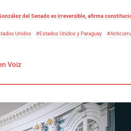
onzález del Senado es irreversible, afirma constituci
stados Unidos
#
Estados Unidos y Paraguay
#
Anticorr
en Voiz