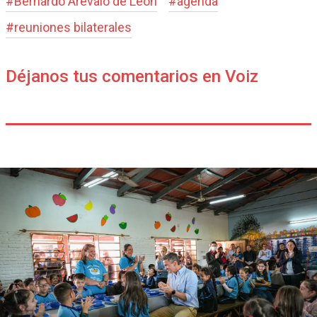
#
Bernardo Arévalo de León
#
agenda
#
reuniones bilaterales
Déjanos tus comentarios en Voiz