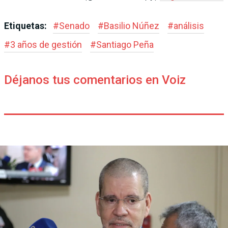
Etiquetas:
#
Senado
#
Basilio Núñez
#
análisis
#
3 años de gestión
#
Santiago Peña
Déjanos tus comentarios en Voiz