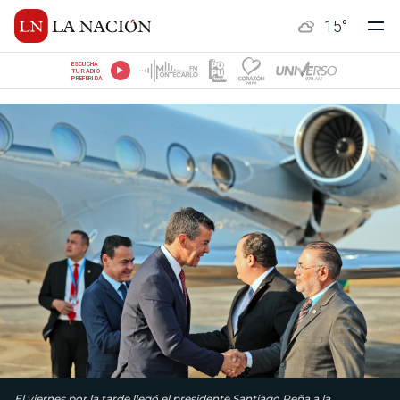
15
°
ESCUCHÁ
TU RADIO
PREFERIDA
El viernes por la tarde llegó el presidente Santiago Peña a la