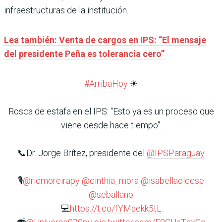
infraestructuras de la institución.
Lea también: Venta de cargos en IPS: “El mensaje
del presidente Peña es tolerancia cero”
#ArribaHoy
☀
Rosca de estafa en el IPS: "Esto ya es un proceso que
viene desde hace tiempo".
📞Dr. Jorge Brítez, presidente del
@IPSParaguay
🎙️
@ricmoreirapy
@cinthia_mora
@isabellaolcese
@seballano
💻
https://t.co/fYMaekk5tL