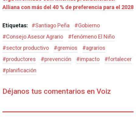
Alliana con más del 40 % de preferencia para el 2028
Etiquetas:
#
Santiago Peña
#
Gobierno
#
Consejo Asesor Agrario
#
fenómeno El Niño
#
sector productivo
#
gremios
#
agrarios
#
productores
#
prevención
#
impacto
#
fortalecer
#
planificación
Déjanos tus comentarios en Voiz