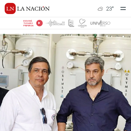
23
°
ESCUCHÁ
TU RADIO
PREFERIDA