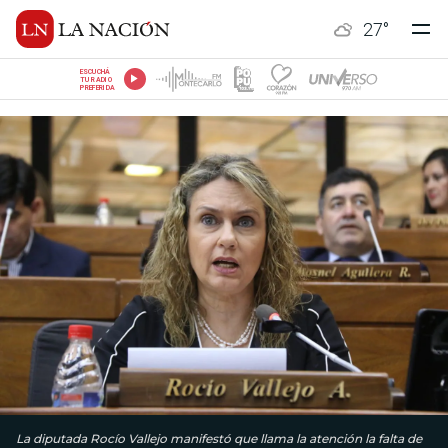
27
°
ESCUCHÁ
TU RADIO
PREFERIDA
La diputada Rocío Vallejo manifestó que llama la atención la falta de