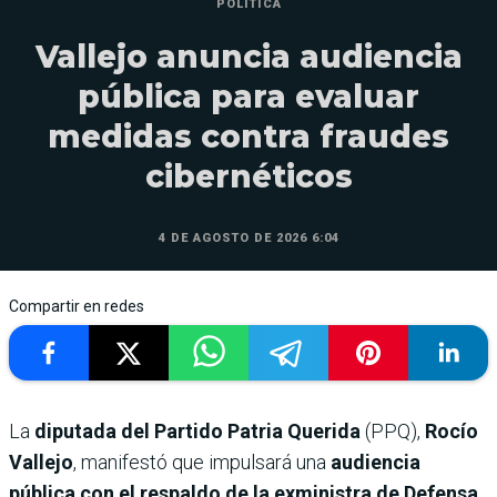
POLÍTICA
Vallejo anuncia audiencia
pública para evaluar
medidas contra fraudes
cibernéticos
4 DE AGOSTO DE 2026 6:04
Compartir en redes
La
diputada del Partido Patria Querida
(PPQ),
Rocío
Vallejo
, manifestó que impulsará una
audiencia
pública con el respaldo de la exministra de Defensa