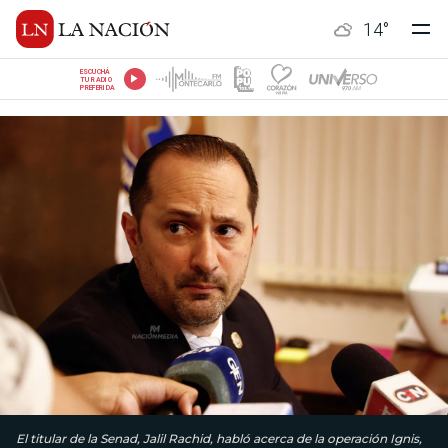
14
°
ESCUCHÁ
TU RADIO
PREFERIDA
El titular de la Senad, Jalil Rachid, habló acerca de la operación Ignis,