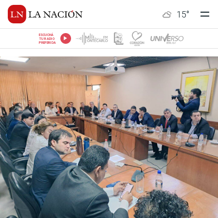
15
°
ESCUCHÁ
TU RADIO
PREFERIDA