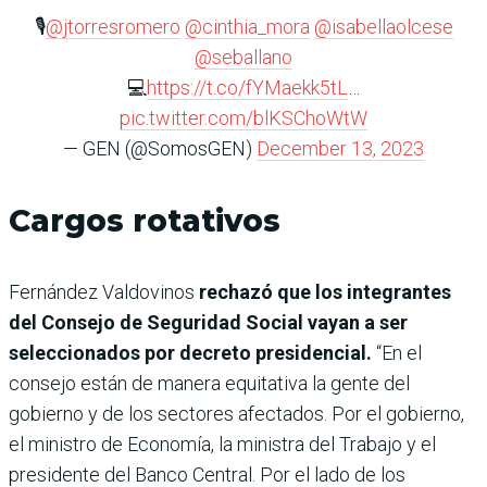
🎙️
@jtorresromero
@cinthia_mora
@isabellaolcese
@seballano
💻
https://t.co/fYMaekk5tL
…
pic.twitter.com/blKSChoWtW
— GEN (@SomosGEN)
December 13, 2023
Cargos rotativos
Fernández Valdovinos
rechazó que los integrantes
del Consejo de Seguridad Social vayan a ser
seleccionados por decreto presidencial.
“En el
consejo están de manera equitativa la gente del
gobierno y de los sectores afectados. Por el gobierno,
el ministro de Economía, la ministra del Trabajo y el
presidente del Banco Central. Por el lado de los