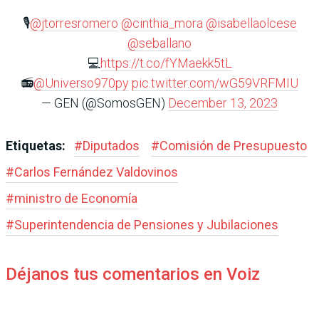
🎙️
@jtorresromero
@cinthia_mora
@isabellaolcese
@seballano
💻
https://t.co/fYMaekk5tL
📻
@Universo970py
pic.twitter.com/wG59VRFMIU
— GEN (@SomosGEN)
December 13, 2023
Etiquetas:
#
Diputados
#
Comisión de Presupuesto
#
Carlos Fernández Valdovinos
#
ministro de Economía
#
Superintendencia de Pensiones y Jubilaciones
Déjanos tus comentarios en Voiz