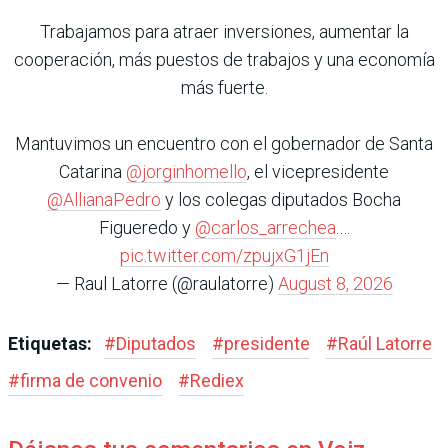
Trabajamos para atraer inversiones, aumentar la
cooperación, más puestos de trabajos y una economía
más fuerte.
Mantuvimos un encuentro con el gobernador de Santa
Catarina
@jorginhomello
, el vicepresidente
@AllianaPedro
y los colegas diputados Bocha
Figueredo y
@carlos_arrechea
.…
pic.twitter.com/zpujxG1jEn
— Raul Latorre (@raulatorre)
August 8, 2026
Etiquetas:
#
Diputados
#
presidente
#
Raúl Latorre
#
firma de convenio
#
Rediex