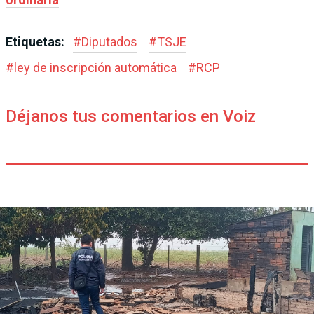
Etiquetas:
#
Diputados
#
TSJE
#
ley de inscripción automática
#
RCP
Déjanos tus comentarios en Voiz