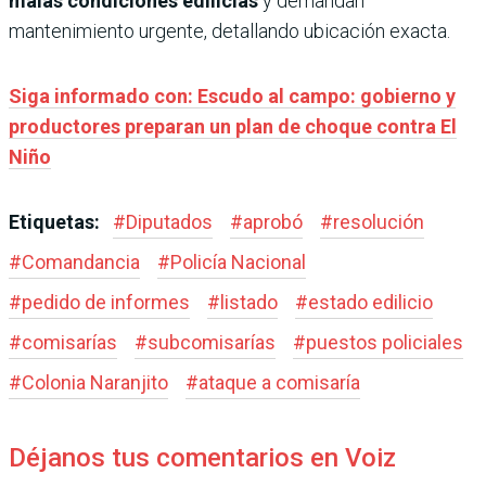
malas condiciones edilicias
y demandan
mantenimiento urgente, detallando ubicación exacta.
Siga informado con: Escudo al campo: gobierno y
productores preparan un plan de choque contra El
Niño
Etiquetas:
#
Diputados
#
aprobó
#
resolución
#
Comandancia
#
Policía Nacional
#
pedido de informes
#
listado
#
estado edilicio
#
comisarías
#
subcomisarías
#
puestos policiales
#
Colonia Naranjito
#
ataque a comisaría
Déjanos tus comentarios en Voiz