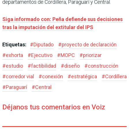
departamentos de Cordillera, Paraguarí y Central.
Siga informado con: Peña defiende sus decisiones
tras la imputación del extitular del IPS
Etiquetas:
#
Diputado
#
proyecto de declaración
#
exhorta
#
Ejecutivo
#
MOPC
#
priorizar
#
estudio
#
factibilidad
#
diseño
#
construcción
#
corredor vial
#
conexión
#
estratégica
#
Cordillera
#
Paraguarí
#
Central
Déjanos tus comentarios en Voiz