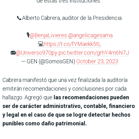
de estas tres instituciones".
📞Alberto Cabrera, auditor de la Presidencia.
🎙️
@BenjaLivieres
@angelicagesama
💻
https://t.co/fYMaekk5tL
📻
@Universo970py
pic.twitter.com/grhY4m6N7J
— GEN (@SomosGEN)
October 23, 2023
Cabrera manifestó que una vez finalizada la auditoría
emitirán recomendaciones y conclusiones por cada
hallazgo. Agregó que
las recomendaciones pueden
ser de carácter administrativo, contable, financiero
y legal en el caso de que se logre detectar hechos
punibles como daño patrimonial.