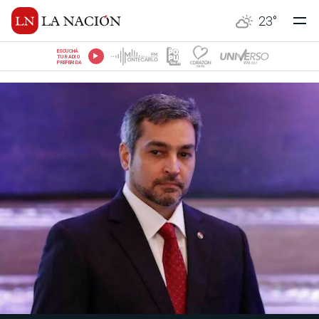
23
°
ESCUCHÁ
TU RADIO
PREFERIDA