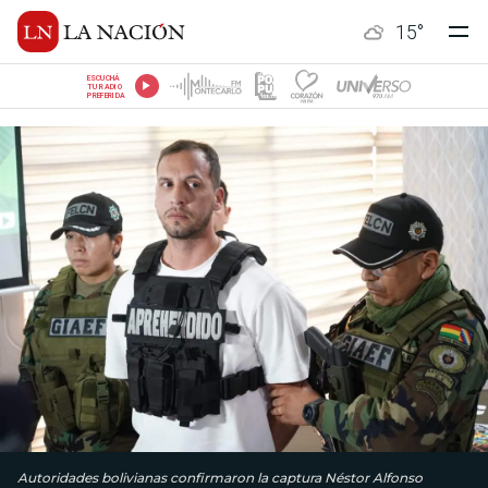
15
°
ESCUCHÁ
TU RADIO
PREFERIDA
Autoridades bolivianas confirmaron la captura Néstor Alfonso