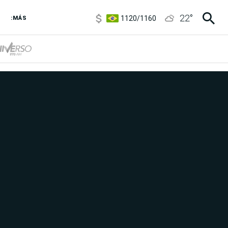
1120
/
1160
22
°
3,6
/
3,9
:MÁS
6850
/
7200
5920
/
5970