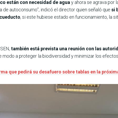
co están con necesidad de agua
y ahora se agrava por la
de autoconsumo”, indicó el director quien señaló que
si 
acueducto
, si este hubiese estado en funcionamiento, la s
a SEN,
también está prevista una reunión con las autori
 modo a proteger la biodiversidad y minimizar los efectos
irma que pedirá su desafuero sobre tablas en la próxim