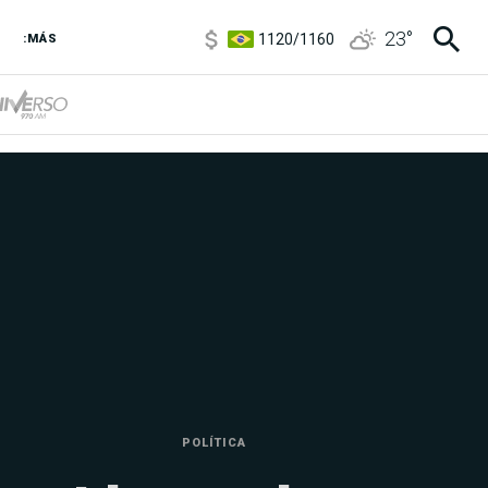
1120
/
1160
23
°
3,6
/
3,9
:MÁS
6850
/
7200
5920
/
5970
POLÍTICA