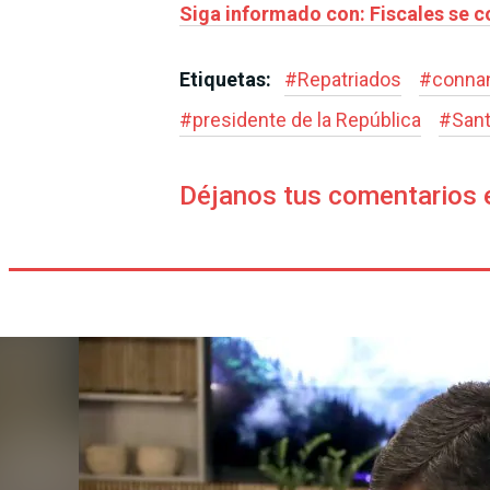
Siga informado con: Fiscales se co
Etiquetas:
#
Repatriados
#
conna
#
presidente de la República
#
Sant
Déjanos tus comentarios 