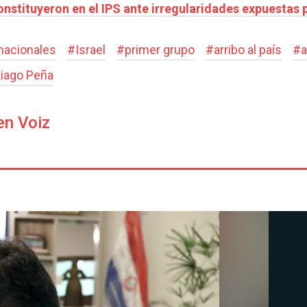
nstituyeron en el IPS ante irregularidades expuestas p
nacionales
#
Israel
#
primer grupo
#
arribo al país
#
a
iago Peña
en Voiz