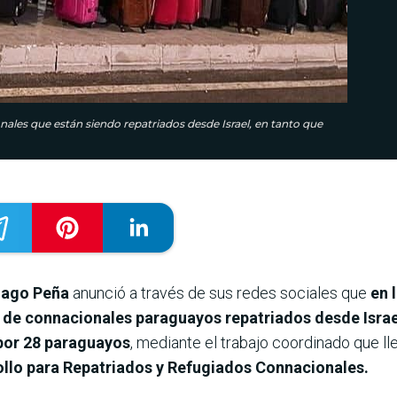
ales que están siendo repatriados desde Israel, en tanto que
tiago Peña
anunció a través de sus redes sociales que
en 
o de connacionales paraguayos repatriados desde Israe
or 28 paraguayos
, mediante el trabajo coordinado que ll
rollo para Repatriados y Refugiados Connacionales.