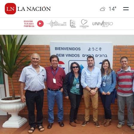
14
°
ESCUCHÁ
TU RADIO
PREFERIDA