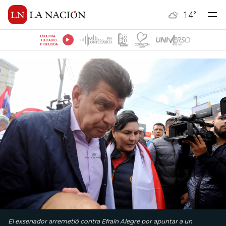
14
°
ESCUCHÁ
TU RADIO
PREFERIDA
El exsenador arremetió contra Efraín Alegre por apuntar a un