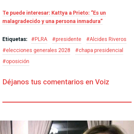
Te puede interesar: Kattya a Prieto: “Es un
malagradecido y una persona inmadura”
Etiquetas:
#
PLRA
#
presidente
#
Alcides Riveros
#
elecciones generales 2028
#
chapa presidencial
#
oposición
Déjanos tus comentarios en Voiz