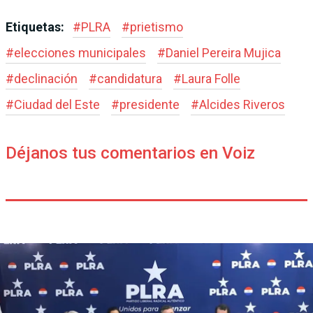
Etiquetas:
#
PLRA
#
prietismo
#
elecciones municipales
#
Daniel Pereira Mujica
#
declinación
#
candidatura
#
Laura Folle
#
Ciudad del Este
#
presidente
#
Alcides Riveros
Déjanos tus comentarios en Voiz