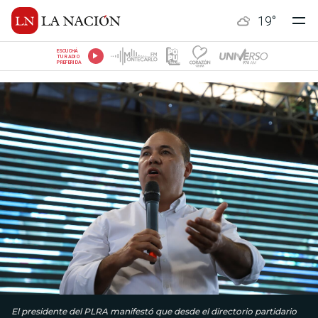
19
°
ESCUCHÁ
TU RADIO
PREFERIDA
El presidente del PLRA manifestó que desde el directorio partidario