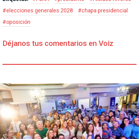
#
elecciones generales 2028
#
chapa presidencial
#
oposición
Déjanos tus comentarios en Voiz