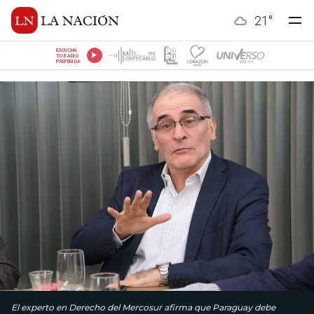
21
°
ESCUCHÁ
TU RADIO
PREFERIDA
El experto en Derecho del Mercosur afirma que Paraguay debe