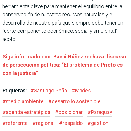
herramienta clave para mantener el equilibrio entre la
conservación de nuestros recursos naturales y el
desarrollo de nuestro país que siempre debe tener un
fuerte componente económico, social y ambiental”,
acotó.
Siga informado con: Bachi Núñez rechaza discurso
de persecución política: “El problema de Prieto es
con la justicia”
Etiquetas:
#
Santiago Peña
#
Mades
#
medio ambiente
#
desarrollo sostenible
#
agenda estratégica
#
posicionar
#
Paraguay
#
referente
#
regional
#
respaldo
#
gestión