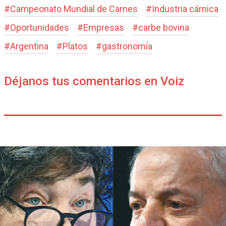
#
Campeonato Mundial de Carnes
#
Industria cárnica
#
Oportunidades
#
Empresas
#
carbe bovina
#
Argentina
#
Platos
#
gastronomía
Déjanos tus comentarios en Voiz