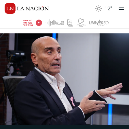
12
°
ESCUCHÁ
TU RADIO
PREFERIDA