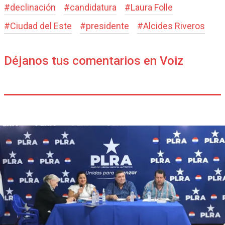
#
declinación
#
candidatura
#
Laura Folle
#
Ciudad del Este
#
presidente
#
Alcides Riveros
Déjanos tus comentarios en Voiz