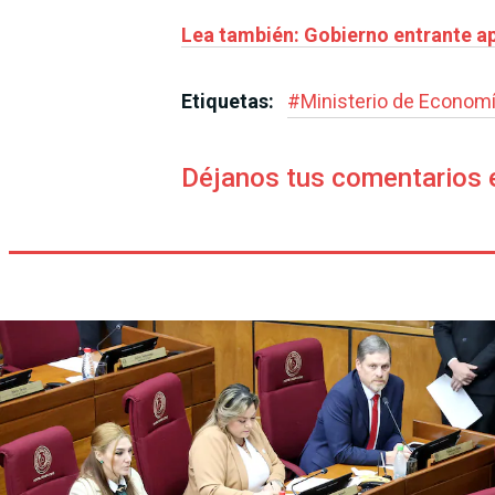
Lea también: Gobierno entrante ap
Etiquetas:
#
Ministerio de Econom
Déjanos tus comentarios 