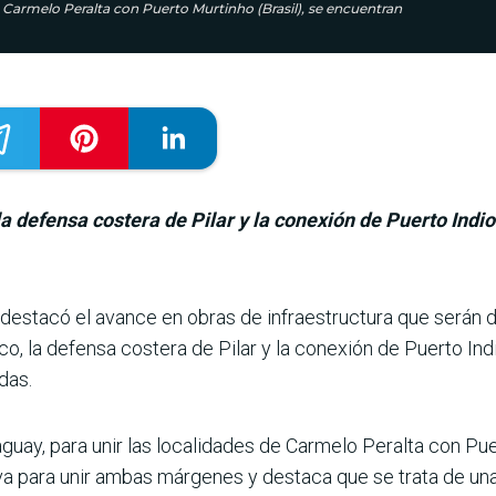
de Carmelo Peralta con Puerto Murtinho (Brasil), se encuentran
la defensa costera de Pilar y la conexión de Puerto Ind
des­tacó el avance en obras de infraestructura que serán de 
ico, la defensa costera de Pilar y la conexión de Puerto I
das.
aguay, para unir las localidades de Carmelo Peralta con Puer
va para unir ambas már­genes y destaca que se trata de una