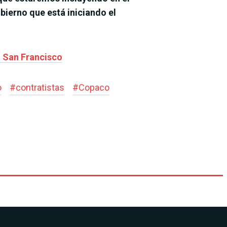
ierno que está iniciando el
o San Francisco
o
#
contratistas
#
Copaco