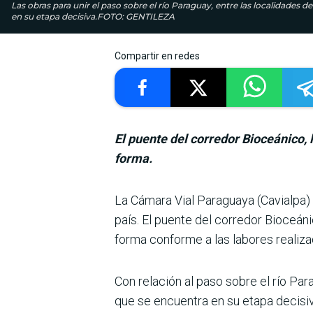
Las obras para unir el paso sobre el río Paraguay, entre las localidades 
en su etapa decisiva.FOTO: GENTILEZA
Compartir en redes
El puente del corredor Bioceánico, 
forma.
La Cámara Vial Para­guaya (Cavialpa) 
país. El puente del corredor Bioceán
forma conforme a las labores realiza
Con relación al paso sobre el río Par
que se encuentra en su etapa deci­si