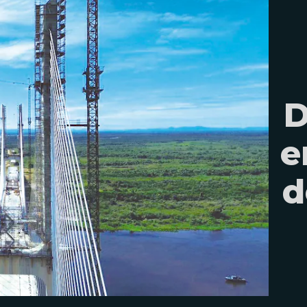
D
e
d