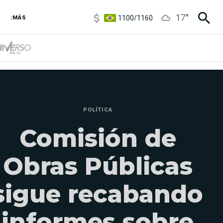
1100
/
1160
17
°
:MÁS
3,8
/
4
6850
/
7200
5900
/
5960
POLÍTICA
Comisión de
Obras Públicas
sigue recabando
informes sobre