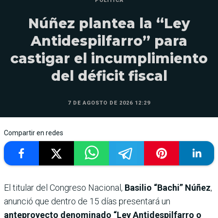
POLÍTICA
Núñez plantea la “Ley
Antidespilfarro” para
castigar el incumplimiento
del déficit fiscal
7 DE AGOSTO DE 2026 12:29
Compartir en redes
El titular del Congreso Nacional,
Basilio “Bachi” Núñez
,
anunció que dentro de 15 días presentará un
anteproyecto denominado “Ley Antidespilfarro o