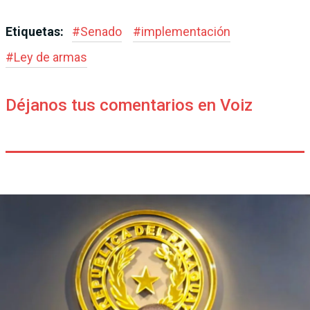
Etiquetas:
#
Senado
#
implementación
#
Ley de armas
Déjanos tus comentarios en Voiz