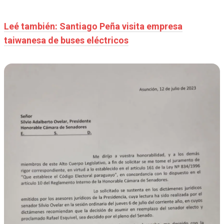
Leé también: Santiago Peña visita empresa
taiwanesa de buses eléctricos