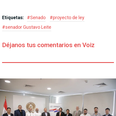
Etiquetas:
#
Senado
#
proyecto de ley
#
senador Gustavo Leite
Déjanos tus comentarios en Voiz