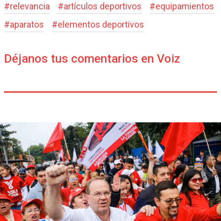
#
relevancia
#
artículos deportivos
#
equipamientos
#
aparatos
#
elementos deportivos
Déjanos tus comentarios en Voiz