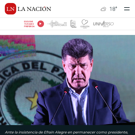
18
°
ESCUCHÁ
TU RADIO
PREFERIDA
Ante la insistencia de Efraín Alegre en permanecer como presidente,