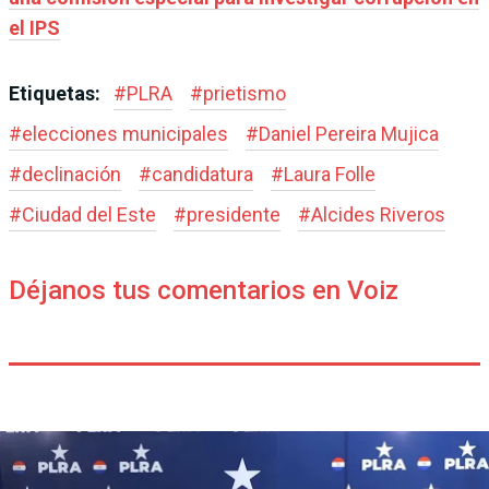
el IPS
Etiquetas:
#
PLRA
#
prietismo
#
elecciones municipales
#
Daniel Pereira Mujica
#
declinación
#
candidatura
#
Laura Folle
#
Ciudad del Este
#
presidente
#
Alcides Riveros
Déjanos tus comentarios en Voiz