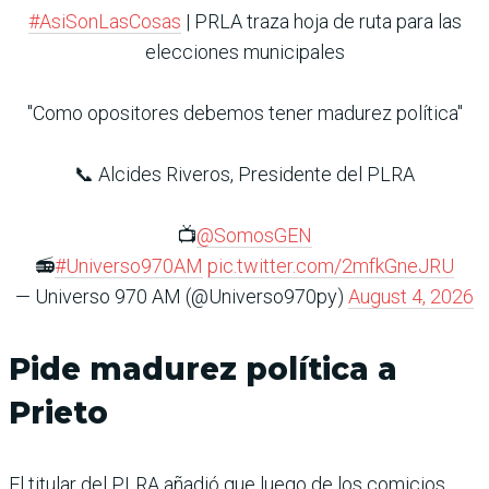
#AsiSonLasCosas
| PRLA traza hoja de ruta para las
elecciones municipales
"Como opositores debemos tener madurez política"
📞 Alcides Riveros, Presidente del PLRA
📺
@SomosGEN
📻
#Universo970AM
pic.twitter.com/2mfkGneJRU
— Universo 970 AM (@Universo970py)
August 4, 2026
Pide madurez política a
Prieto
El titular del PLRA añadió que luego de los comicios