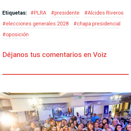
Etiquetas:
#
PLRA
#
presidente
#
Alcides Riveros
#
elecciones generales 2028
#
chapa presidencial
#
oposición
Déjanos tus comentarios en Voiz