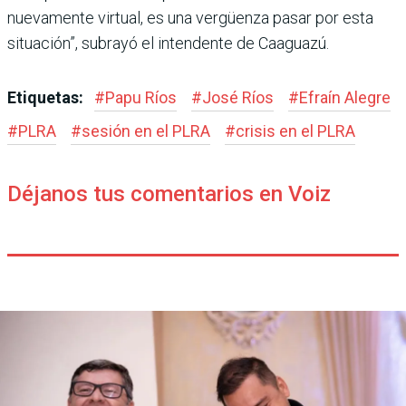
nuevamente virtual, es una vergüenza pasar por esta
situación”, subrayó el intendente de Caaguazú.
Etiquetas:
#
Papu Ríos
#
José Ríos
#
Efraín Alegre
#
PLRA
#
sesión en el PLRA
#
crisis en el PLRA
Déjanos tus comentarios en Voiz