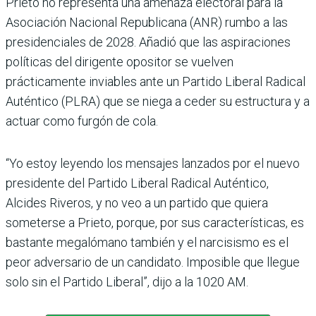
Prieto no representa una amenaza elec­toral para la
Asociación Nacio­nal Republicana (ANR) rumbo a las
presidenciales de 2028. Añadió que las aspiraciones
políticas del dirigente oposi­tor se vuelven
prácticamente inviables ante un Partido Libe­ral Radical
Auténtico (PLRA) que se niega a ceder su estruc­tura y a
actuar como furgón de cola.
“Yo estoy leyendo los mensa­jes lanzados por el nuevo
presi­dente del Partido Liberal Radi­cal Auténtico,
Alcides Riveros, y no veo a un partido que quiera
someterse a Prieto, porque, por sus características, es
bastante megalómano también y el nar­cisismo es el
peor adversario de un candidato. Imposible que llegue
solo sin el Partido Libe­ral”, dijo a la 1020 AM.