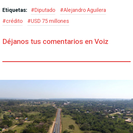
Etiquetas:
#
Diputado
#
Alejandro Aguilera
#
crédito
#
USD 75 millones
Déjanos tus comentarios en Voiz