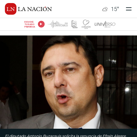
15
°
ESCUCHÁ
TU RADIO
PREFERIDA
El diputado Antonio Buzarquis solicita la renuncia de Efraín Alegre