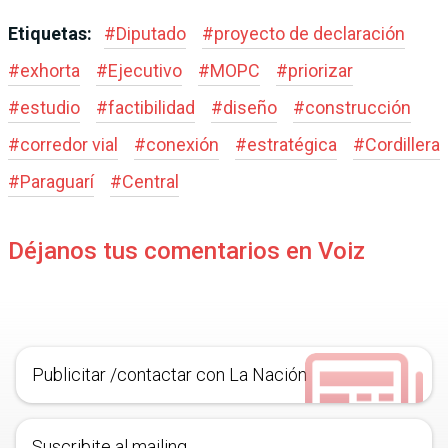
Etiquetas:
#
Diputado
#
proyecto de declaración
#
exhorta
#
Ejecutivo
#
MOPC
#
priorizar
#
estudio
#
factibilidad
#
diseño
#
construcción
#
corredor vial
#
conexión
#
estratégica
#
Cordillera
#
Paraguarí
#
Central
Déjanos tus comentarios en Voiz
Publicitar /contactar con La Nación
Suscribite al mailing.