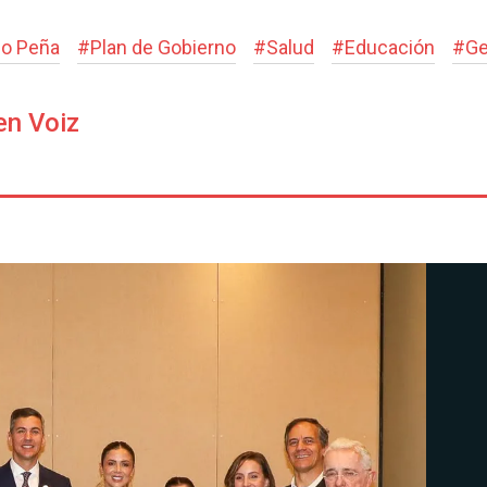
go Peña
#
Plan de Gobierno
#
Salud
#
Educación
#
Ge
en Voiz