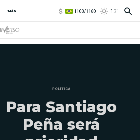
1100
/
1160
13
°
:MÁS
3,8
/
4
6850
/
7200
5900
/
5960
POLÍTICA
Para Santiago
Peña será