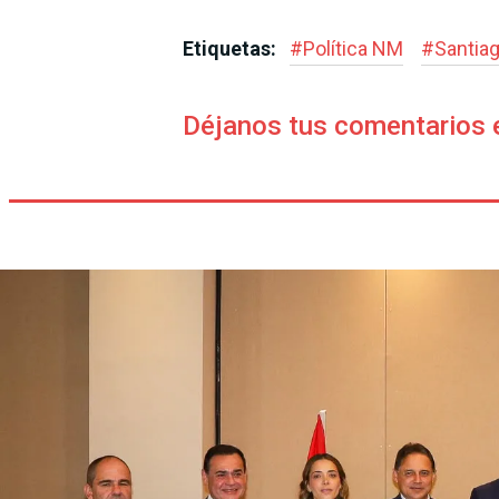
Etiquetas:
#
Política NM
#
Santia
Déjanos tus comentarios 