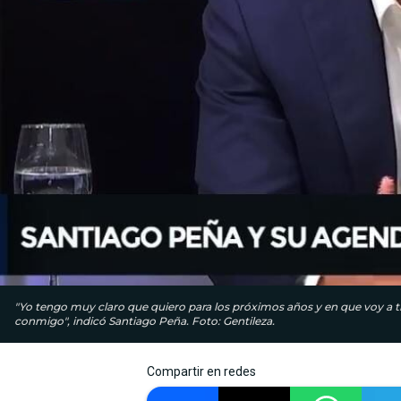
"Yo tengo muy claro que quiero para los próximos años y en que voy a tra
conmigo", indicó Santiago Peña. Foto: Gentileza.
Compartir en redes