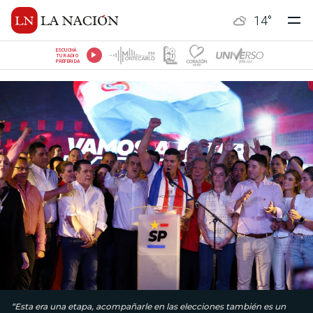
14
°
ESCUCHÁ
TU RADIO
PREFERIDA
“Esta era una etapa, acompañarle en las elecciones también es un