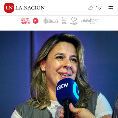
15
°
ESCUCHÁ
TU RADIO
PREFERIDA