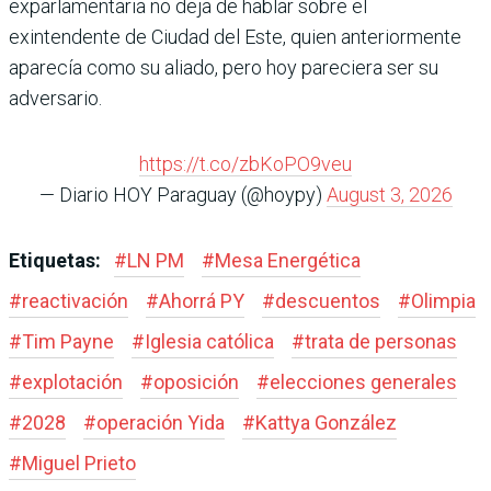
exparlamentaria no deja de hablar sobre el
exintendente de Ciudad del Este, quien anteriormente
aparecía como su aliado, pero hoy pareciera ser su
adversario.
https://t.co/zbKoPO9veu
— Diario HOY Paraguay (@hoypy)
August 3, 2026
Etiquetas:
#
LN PM
#
Mesa Energética
#
reactivación
#
Ahorrá PY
#
descuentos
#
Olimpia
#
Tim Payne
#
Iglesia católica
#
trata de personas
#
explotación
#
oposición
#
elecciones generales
#
2028
#
operación Yida
#
Kattya González
#
Miguel Prieto