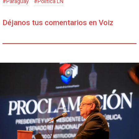
#
Paraguay
#
Política LN
Déjanos tus comentarios en Voiz