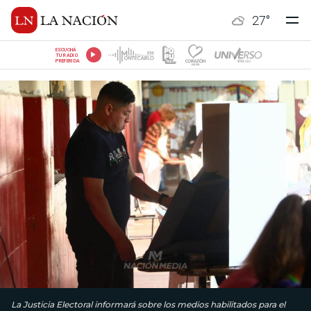
27
°
ESCUCHÁ
TU RADIO
PREFERIDA
La Justicia Electoral informará sobre los medios habilitados para el