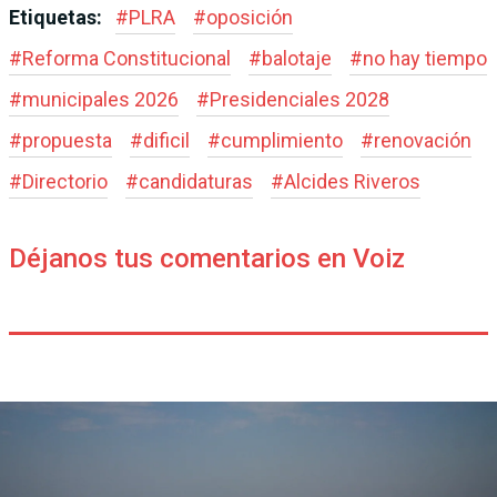
Etiquetas:
#
PLRA
#
oposición
#
Reforma Constitucional
#
balotaje
#
no hay tiempo
#
municipales 2026
#
Presidenciales 2028
#
propuesta
#
dificil
#
cumplimiento
#
renovación
#
Directorio
#
candidaturas
#
Alcides Riveros
Déjanos tus comentarios en Voiz