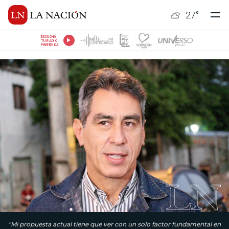
27
°
ESCUCHÁ
TU RADIO
PREFERIDA
“Mi propuesta actual tiene que ver con un solo factor fundamental en