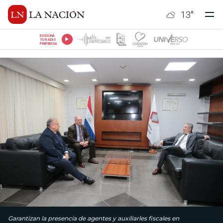
13
°
ESCUCHÁ
TU RADIO
PREFERIDA
Garantizan la presencia de agentes y auxiliarles fiscales en