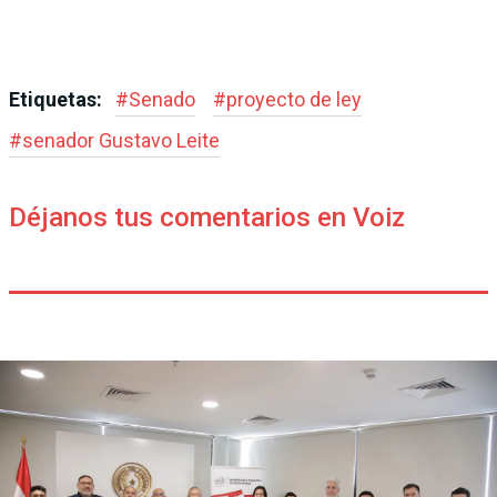
Etiquetas:
#
Senado
#
proyecto de ley
#
senador Gustavo Leite
Déjanos tus comentarios en Voiz