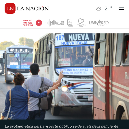
21
°
ESCUCHÁ
TU RADIO
PREFERIDA
La problemática del transporte público se da a raíz de la deficiente