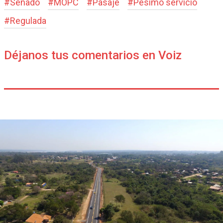
#
Senado
#
MOPC
#
Pasaje
#
Pésimo servicio
#
Regulada
Déjanos tus comentarios en Voiz