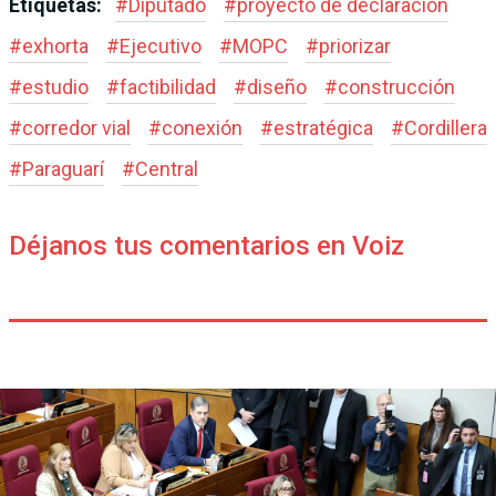
Etiquetas:
#
Diputado
#
proyecto de declaración
#
exhorta
#
Ejecutivo
#
MOPC
#
priorizar
#
estudio
#
factibilidad
#
diseño
#
construcción
#
corredor vial
#
conexión
#
estratégica
#
Cordillera
#
Paraguarí
#
Central
Déjanos tus comentarios en Voiz